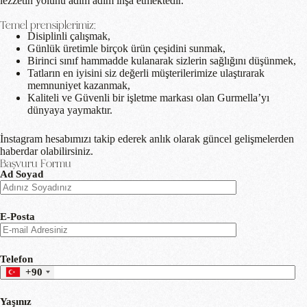
lezzetin yolunu adım adım inşa etmektedir.
Temel prensiplerimiz;
Disiplinli çalışmak,
Günlük üretimle birçok ürün çeşidini sunmak,
Birinci sınıf hammadde kulanarak sizlerin sağlığını düşünmek,
Tatların en iyisini siz değerli müşterilerimize ulaştırarak
memnuniyet kazanmak,
Kaliteli ve Güvenli bir işletme markası olan Gurmella’yı
dünyaya yaymaktır.
İnstagram hesabımızı takip ederek anlık olarak güncel gelişmelerden
haberdar olabilirsiniz.
Başvuru Formu
Ad Soyad
E-Posta
Telefon
+90
Yaşınız